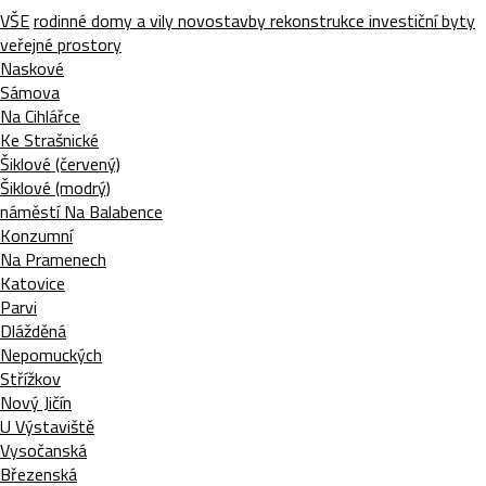
VŠE
rodinné domy a vily
novostavby
rekonstrukce
investiční byty
veřejné prostory
Naskové
Sámova
Na Cihlářce
Ke Strašnické
Šiklové (červený)
Šiklové (modrý)
náměstí Na Balabence
Konzumní
Na Pramenech
Katovice
Parvi
Dlážděná
Nepomuckých
Střížkov
Nový Jičín
U Výstaviště
Vysočanská
Březenská