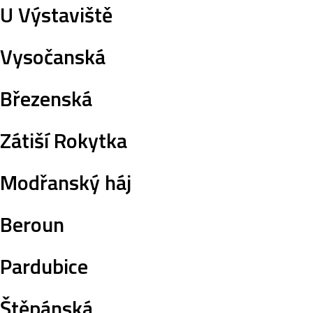
U Výstaviště
Vysočanská
Březenská
Zátiší Rokytka
Modřanský háj
Beroun
Pardubice
Štěpánská